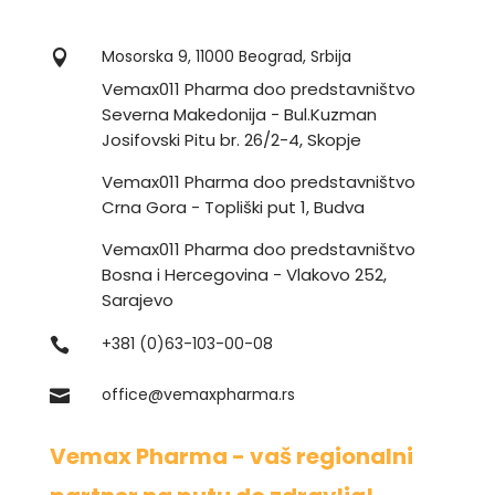
Mosorska 9, 11000 Beograd, Srbija

Vemax011 Pharma doo predstavništvo
Severna Makedonija - Bul.Kuzman
Josifovski Pitu br. 26/2-4, Skopje
Vemax011 Pharma doo predstavništvo
Crna Gora - Topliški put 1, Budva
Vemax011 Pharma doo predstavništvo
Bosna i Hercegovina - Vlakovo 252,
Sarajevo
+381 (0)63-103-00-08

office@vemaxpharma.rs

Vemax Pharma -
vaš regionalni