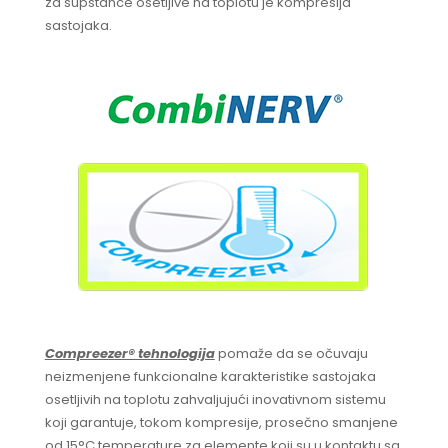
za supstance osetljive na toplotu je kompresija
sastojaka.
Compreezer® tehnologija
pomaže da se očuvaju
neizmenjene funkcionalne karakteristike sastojaka
osetljivih na toplotu zahvaljujući inovativnom sistemu
koji garantuje, tokom kompresije, prosečno smanjene
od 15°C temperature za elemente koji su u kontaktu sa