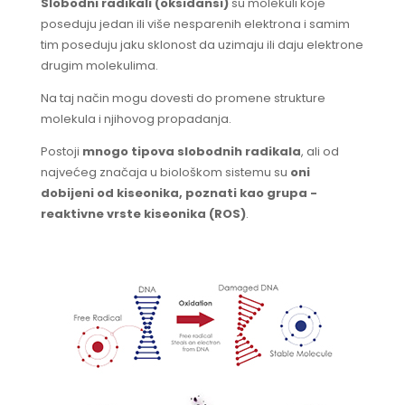
Slobodni radikali (oksidansi)
su molekuli koje
poseduju jedan ili više nesparenih elektrona i samim
tim poseduju jaku sklonost da uzimaju ili daju elektrone
drugim molekulima.
Na taj način mogu dovesti do promene strukture
molekula i njihovog propadanja.
Postoji
mnogo tipova slobodnih radikala
, ali od
najvećeg značaja u biološkom sistemu su
oni
dobijeni od kiseonika, poznati kao grupa -
reaktivne vrste kiseonika (ROS)
.