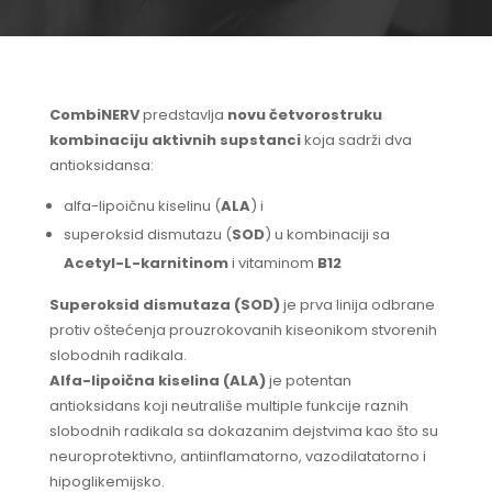
CombiNERV
predstavlja
novu četvorostruku
kombinaciju
aktivnih supstanci
koja sadrži dva
antioksidansa:
alfa-lipoičnu kiselinu (
ALA
) i
superoksid dismutazu (
SOD
) u kombinaciji sa
Acetyl-L-karnitinom
i vitaminom
B12
Superoksid dismutaza (SOD)
je prva linija odbrane
protiv oštećenja prouzrokovanih kiseonikom stvorenih
slobodnih radikala.
Alfa-lipoična kiselina (ALA)
je potentan
antioksidans koji neutrališe multiple funkcije raznih
slobodnih radikala sa dokazanim dejstvima kao što su
neuroprotektivno, antiinflamatorno, vazodilatatorno i
hipoglikemijsko.