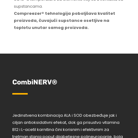
supstancama.
Compreezer® tehnologija poboljšava kvalitet
proizvoda, čuvajući supstance osetljive na
toplotu unutar samog proizvoda.
CombiNERV®
Jedinstvena kombinacija ALA i SOD obezbeđuje jak i
ciljan antioksidativni efekat, dok ga prisustvo vitamina
B12 i L-acetil karnitina čini korisnim i efektivnim za
tretman stanja poput dijabetesne polineuroparije, bola