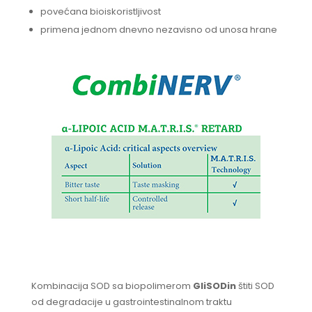
povećana bioiskoristljivost
primena jednom dnevno nezavisno od unosa hrane
Kombinacija SOD sa biopolimerom
GliSODin
štiti SOD
od degradacije u gastrointestinalnom traktu