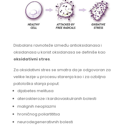
Disbalans ravnoteže između antioksidanasa i
oksidanasa u korist oksidanasa se definiše kao
oksidativni stres
.
Za oksidativni stres se smatra da je odgovoran za
velike lezije u procesu starenja kao i za ozbiljna
patološka stanja poput:
dijabetes melitusa
ateroskleroze i kardiovaskulranih bolesti
malignih neoplazmi
hroničnog poliartititsa
neurodegenerativnih bolesti