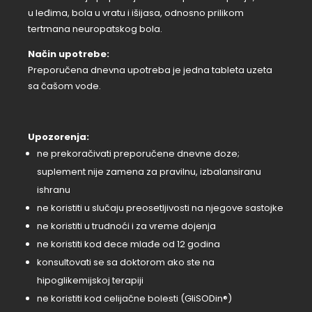
u leđima, bola u vratu i išijasa, odnosno prilikom
tertmana neuropatskog bola.
Način upotrebe:
Preporučena dnevna upotreba je jedna tableta uzeta
sa čašom vode.
Upozorenja:
ne prekoračivati preporučene dnevne doze;
suplement nije zamena za pravilnu, izbalansiranu
ishranu
ne koristiti u slučaju preosetljivosti na njegove sastojke
ne koristiti u trudnoći i za vreme dojenja
ne koristiti kod dece mlađe od 12 godina
konsultovati se sa doktorom ako ste na
hipoglikemijskoj terapiji
ne koristiti kod celijačne bolesti (GliSODin®)