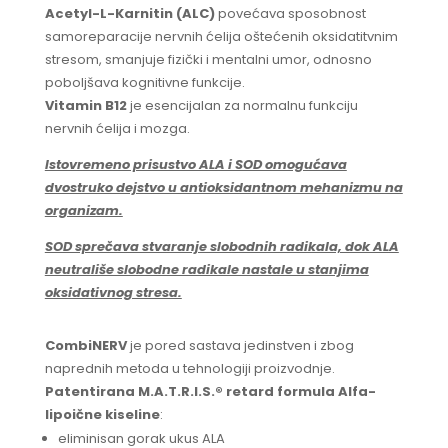
Acetyl-L-Karnitin (ALC)
povećava sposobnost
samoreparacije nervnih ćelija oštećenih oksidatitvnim
stresom, smanjuje fizički i mentalni umor, odnosno
poboljšava kognitivne funkcije.
Vitamin B12
je esencijalan za normalnu funkciju
nervnih ćelija i mozga.
Istovremeno prisustvo ALA i SOD omogućava
dvostruko dejstvo u antioksidantnom mehanizmu na
organizam.
SOD sprečava stvaranje slobodnih radikala, dok ALA
neutrališe slobodne radikale nastale u stanjima
oksidativnog stresa.
CombiNERV
je pored sastava jedinstven i zbog
naprednih metoda u tehnologiji proizvodnje.
Patentirana M.A.T.R.I.S.® retard formula Alfa-
lipoične kiseline
:
eliminisan gorak ukus ALA