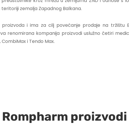
predstavnike kroz mrežu u zemljama ZND i odnose s lokal
eritoriji zemalja Zapadnog Balkana.
roizvoda i ima za cilj povećanje prodaje na tržištu E
Ova renomirana kompanija proizvodi uslužno četiri medic
 CombiMax i Tendo Max.
Rompharm proizvodi