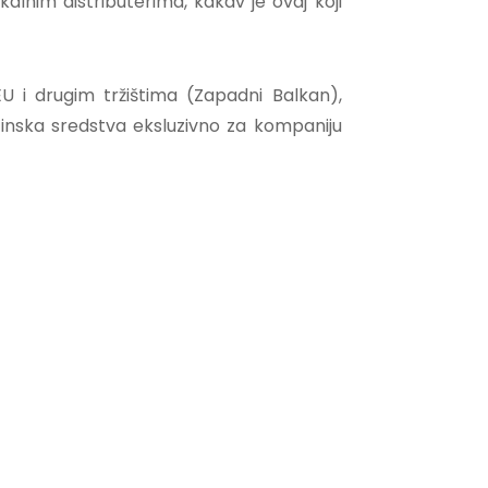
nim distributerima, kakav je ovaj koji
U i drugim tržištima (Zapadni Balkan),
inska sredstva eksluzivno za kompaniju