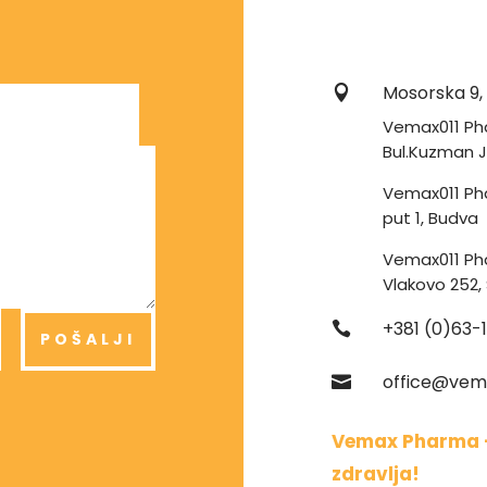
Mosorska 9, 

Vemax011 Ph
Bul.Kuzman Jo
Vemax011 Pha
put 1, Budva
Vemax011 Ph
Vlakovo 252,
+381 (0)63-

POŠALJI
office@vem

Vemax Pharma 
zdravlja!