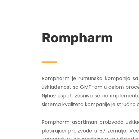
Rompharm
Rompharm je rumunska kompanija sa sedi
usklađenost sa GMP-om u celom procesu p
Njihov uspeh zasniva se na implementa
sistema kvaliteta kompanije je stručno o
Rompharm asortiman proizvoda usklađen
plasirajući proizvode u 57 zemalja. Ve