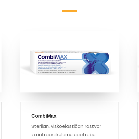
CombiMax
Sterilan, viskoelastičan rastvor
za intraartikularnu upotrebu