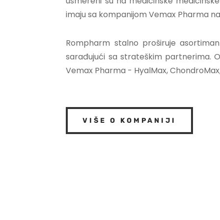
usmereni su na medicinske medicinske 
imaju sa kompanijom Vemax Pharma na t
Rompharm stalno proširuje asortiman p
sarađujući sa strateškim partnerima. 
Vemax Pharma - HyalMax, ChondroMax,
VIŠE O KOMPANIJI