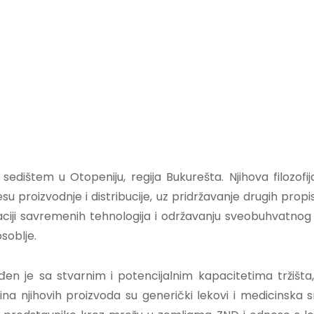
štem u Otopeniju, regija Bukurešta. Njihova filozofija 
roizvodnje i distribucije, uz pridržavanje drugih propi
ciji savremenih tehnologija i održavanju sveobuhvatnog
soblje.
 je sa stvarnim i potencijalnim kapacitetima tržišta, 
ćina njihovih proizvoda su generički lekovi i medicinsk