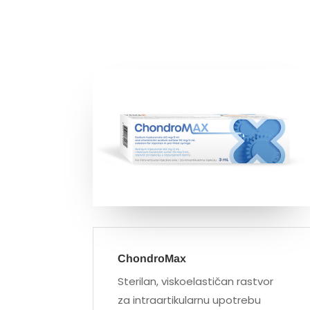
ChondroMax
Sterilan, viskoelastičan rastvor
za intraartikularnu upotrebu