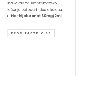
indikovan za simptomatsko
lečenje osteoartritisa u kolenu.
Na-hijaluronat 30mg/2ml
PROČITAJTE VIŠE