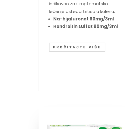
indikovan za simptomatsko
lečenje osteoartritisa u kolenu.
Na-hijaluronat 60mg/3ml
Hondroitin sulfat 90mg/3ml
PROČITAJTE VIŠE