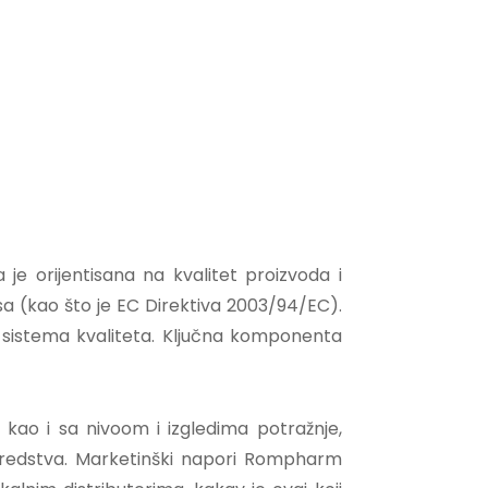
je orijentisana na kvalitet proizvoda i
sa (kao što je EC Direktiva 2003/94/EC).
 sistema kvaliteta. Ključna komponenta
kao i sa nivoom i izgledima potražnje,
a sredstva. Marketinški napori Rompharm