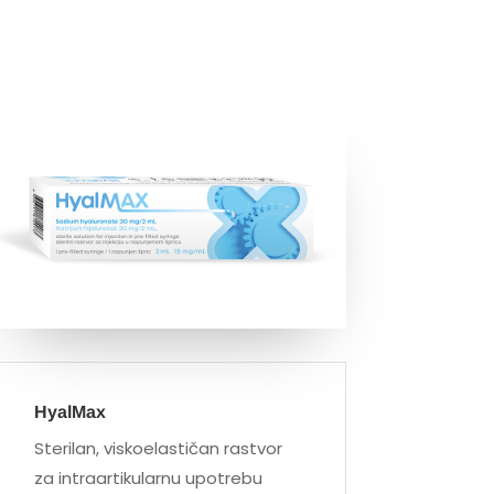
HyalMax
Sterilan, viskoelastičan rastvor
za intraartikularnu upotrebu