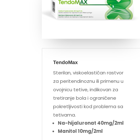
TendoMax
Sterilan, viskoelastičan rastvor
za peritendinoznu ili primenu u
ovojnicu tetive, indikovan za
tretiranje bola i ograničene
pokretljivosti kod problema sa
tetivama.
Na-hijaluronat 40mg/2ml
Manitol 10mg/2ml