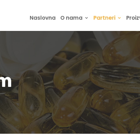
Naslovna
O nama
Partneri
Proiz
m