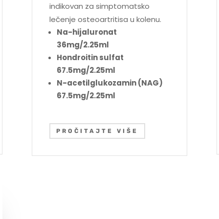
indikovan za simptomatsko
lečenje osteoartritisa u kolenu.
Na-hijaluronat
36mg/2.25ml
Hondroitin sulfat
67.5mg/2.25ml
N-acetilglukozamin (NAG)
67.5mg/2.25ml
PROČITAJTE VIŠE