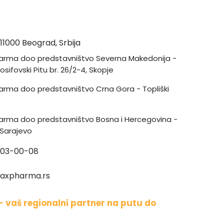
11000 Beograd, Srbija
arma doo predstavništvo Severna Makedonija -
sifovski Pitu br. 26/2-4, Skopje
rma doo predstavništvo Crna Gora - Topliški
arma doo predstavništvo Bosna i Hercegovina -
 Sarajevo
103-00-08
axpharma.rs
-
vaš regionalni partner na putu do