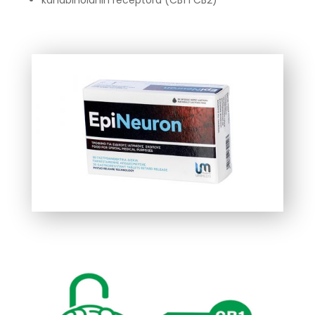
kanabinoidnih receptora (CB1 i CB2)