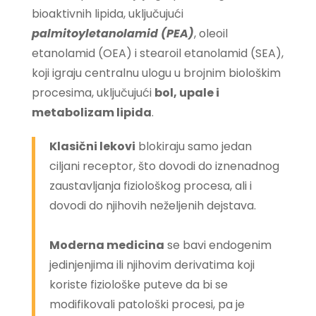
bioaktivnih lipida, uključujući
palmitoyletanolamid (PEA)
, oleoil
etanolamid (OEA) i stearoil etanolamid (SEA),
koji igraju centralnu ulogu u brojnim biološkim
procesima, uključujući
bol, upale i
metabolizam lipida
.
Klasični lekovi
blokiraju samo jedan
ciljani receptor, što dovodi do iznenadnog
zaustavljanja fiziološkog procesa, ali i
dovodi do njihovih neželjenih dejstava.
Moderna medicina
se bavi endogenim
jedinjenjima ili njihovim derivatima koji
koriste fiziološke puteve da bi se
modifikovali patološki procesi, pa je