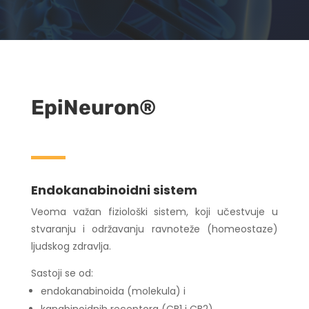
EpiNeuron®
Endokanabinoidni sistem
Veoma važan fiziološki sistem, koji učestvuje u
stvaranju i održavanju ravnoteže (homeostaze)
ljudskog zdravlja.
Sastoji se od:
endokanabinoida (molekula) i