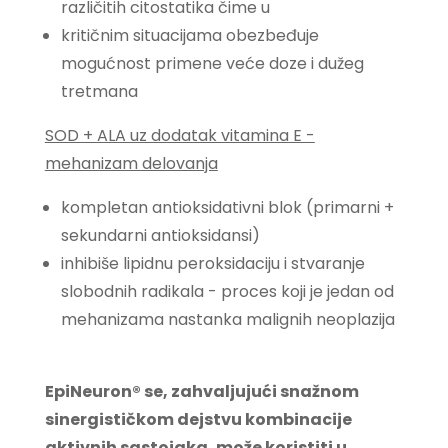
različitih citostatika čime u
kritičnim situacijama obezbeđuje
mogućnost primene veće doze i dužeg
tretmana
SOD + ALA uz dodatak vitamina E -
mehanizam delovanja
kompletan antioksidativni blok (primarni +
sekundarni antioksidansi)
inhibiše lipidnu peroksidaciju i stvaranje
slobodnih radikala - proces koji je jedan od
mehanizama nastanka malignih neoplazija
EpiNeuron® se, zahvaljujući snažnom
sinergističkom dejstvu kombinacije
aktivnih sastojaka, može koristiti u