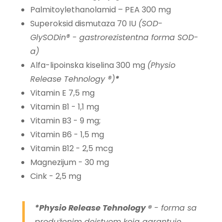
Palmitoylethanolamid – PEA 300 mg
Superoksid dismutaza 70 IU
(SOD-
GlySODin® - gastrorezistentna forma SOD-
a)
Alfa-lipoinska kiselina 300 mg
(Physio
Release Tehnology ®)
*
Vitamin E 7,5 mg
Vitamin B1 - 1,1 mg
Vitamin B3 - 9 mg;
Vitamin B6 - 1,5 mg
Vitamin B12 - 2,5 mcg
Magnezijum - 30 mg
Cink - 2,5 mg
*Physio Release Tehnology ®
- forma sa
produženim dejstvom koja garantuje