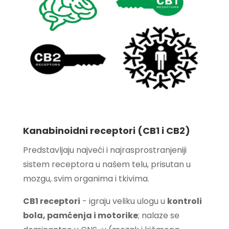
Kanabinoidni receptori (CB1 i CB2)
Predstavljaju najveći i najrasprostranjeniji
sistem receptora u našem telu, prisutan u
mozgu, svim organima i tkivima.
CB1 receptori
- igraju veliku ulogu u
kontroli
bola, pamćenja i motorike
; nalaze se