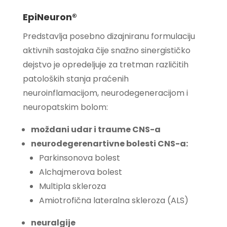
EpiNeuron®
Predstavlja posebno dizajniranu formulaciju
aktivnih sastojaka čije snažno sinergističko
dejstvo je opredeljuje za tretman različitih
patoloških stanja praćenih
neuroinflamacijom, neurodegeneracijom i
neuropatskim bolom:
moždani udar i traume CNS-a
neurodegerenartivne bolesti CNS-a:
Parkinsonova bolest
Alchajmerova bolest
Multipla skleroza
Amiotrofična lateralna skleroza (ALS)
neuralgije