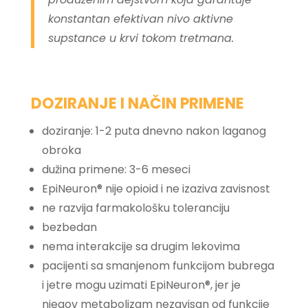
konstantan efektivan nivo aktivne
supstance u krvi tokom tretmana.
DOZIRANJE I NAČIN PRIMENE
doziranje: 1-2 puta dnevno nakon laganog
obroka
dužina primene: 3-6 meseci
EpiNeuron® nije opioid i ne izaziva zavisnost
ne razvija farmakološku toleranciju
bezbedan
nema interakcije sa drugim lekovima
pacijenti sa smanjenom funkcijom bubrega
i jetre mogu uzimati EpiNeuron®, jer je
njegov metabolizam nezavisan od funkcije