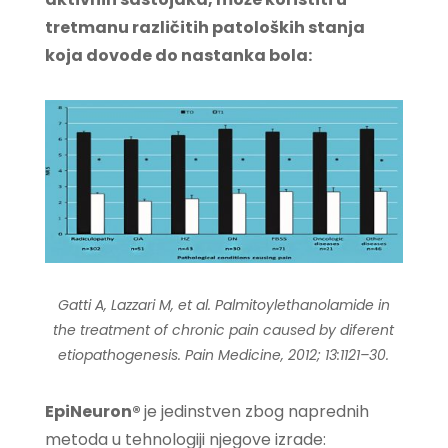
tretmanu različitih patoloških stanja
koja dovode do nastanka bola:
Gatti A, Lazzari M, et al. Palmitoylethanolamide in
the treatment of chronic pain caused by diferent
etiopathogenesis. Pain Medicine, 2012; 13:1121–30.
EpiNeuron®
je jedinstven zbog naprednih
metoda u tehnologiji njegove izrade: