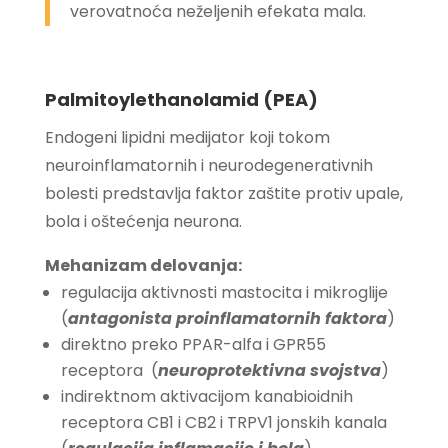
verovatnoća neželjenih efekata mala.
Palmitoylethanolamid (PEA)
Endogeni lipidni medijator koji tokom
neuroinflamatornih i neurodegenerativnih
bolesti predstavlja faktor zaštite protiv upale,
bola i oštećenja neurona.
Mehanizam delovanja:
regulacija aktivnosti mastocita i mikroglije
(
antagonista proinflamatornih faktora
)
direktno preko PPAR-alfa i GPR55
receptora (
neuroprotektivna svojstva
)
indirektnom aktivacijom kanabioidnih
receptora CB1 i CB2 i TRPV1 jonskih kanala