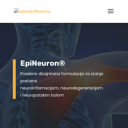
EpiNeuron®
Posebno dizajnirana formulacija za stanja
praćena
neuroinflamacijom, neurodegeneracijom
i neuropatskim bolom