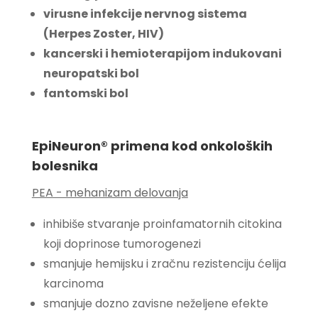
virusne infekcije nervnog sistema
(Herpes Zoster, HIV)
kancerski i hemioterapijom indukovani
neuropatski bol
fantomski bol
EpiNeuron® primena kod onkoloških
bolesnika
PEA - mehanizam delovanja
inhibiše stvaranje proinfamatornih citokina
koji doprinose tumorogenezi
smanjuje hemijsku i zračnu rezistenciju ćelija
karcinoma
smanjuje dozno zavisne neželjene efekte