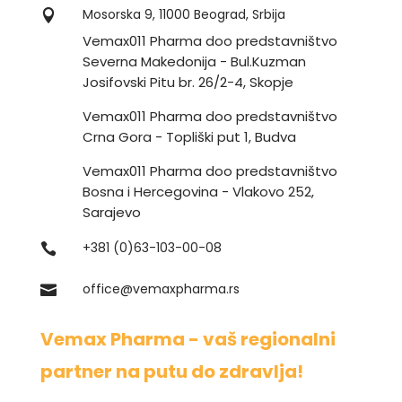
Mosorska 9, 11000 Beograd, Srbija

Vemax011 Pharma doo predstavništvo
Severna Makedonija - Bul.Kuzman
Josifovski Pitu br. 26/2-4, Skopje
Vemax011 Pharma doo predstavništvo
Crna Gora - Topliški put 1, Budva
Vemax011 Pharma doo predstavništvo
Bosna i Hercegovina - Vlakovo 252,
Sarajevo
+381 (0)63-103-00-08

office@vemaxpharma.rs

Vemax Pharma -
vaš regionalni
partner na putu do zdravlja!