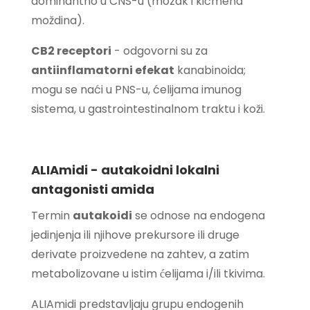
dominantno u CNS-u (mozak i kičmena
moždina).
CB2 receptori
- odgovorni su za
antiinflamatorni efekat
kanabinoida;
mogu se naći u PNS-u, ćelijama imunog
sistema, u gastrointestinalnom traktu i koži.
ALIAmidi - autakoidni lokalni
antagonisti amida
Termin
autakoidi
se odnose na endogena
jedinjenja ili njihove prekursore ili druge
derivate proizvedene na zahtev, a zatim
metabolizovane u istim ćelijama i/ili tkivima.
ALIAmidi predstavljaju grupu endogenih