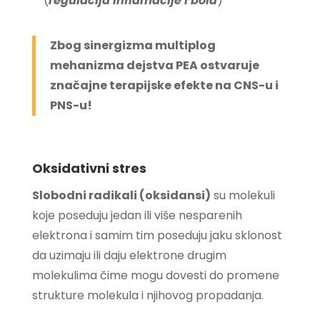
(
regulacija inflamacije i bola
)
Zbog sinergizma multiplog
mehanizma dejstva PEA ostvaruje
značajne terapijske efekte na CNS-u i
PNS-u!
Oksidativni stres
Slobodni radikali (oksidansi)
su molekuli
koje poseduju jedan ili više nesparenih
elektrona i samim tim poseduju jaku sklonost
da uzimaju ili daju elektrone drugim
molekulima čime mogu dovesti do promene
strukture molekula i njihovog propadanja.