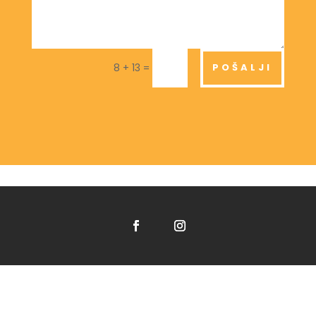
=
POŠALJI
8 + 13