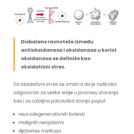
Disbalans ravnoteže između
antioksidanasa i oksidanasa u korist
oksidanasa se definiše kao
oksidativni stres.
Za oksidativni stres se smatra da je naširoko
odgovoran za velike lezije u procesu starenja
kao i za ozbiljna patološka stanja poput:
neurodegenerativnih bolesti
malignih neoplazmi
dijabetes melitusa